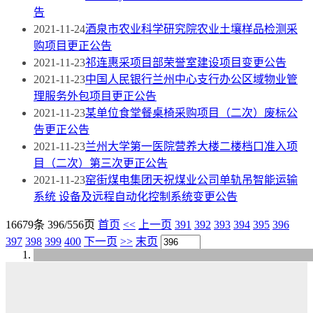
告
2021-11-24
酒泉市农业科学研究院农业土壤样品检测采
购项目更正公告
2021-11-23
祁连惠采项目部荣誉室建设项目变更公告
2021-11-23
中国人民银行兰州中心支行办公区域物业管
理服务外包项目更正公告
2021-11-23
某单位食堂餐桌椅采购项目（二次）废标公
告更正公告
2021-11-23
兰州大学第一医院营养大楼二楼档口准入项
目（二次）第三次更正公告
2021-11-23
窑街煤电集团天祝煤业公司单轨吊智能运输
系统 设备及远程自动化控制系统变更公告
16679条 396/556页
首页
<<
上一页
391
392
393
394
395
396
397
398
399
400
下一页
>>
末页