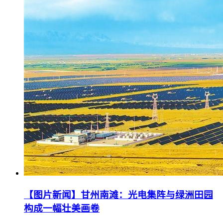
【图片新闻】甘州南滩：光电集阵与绿洲田园
构成一幅壮美画卷