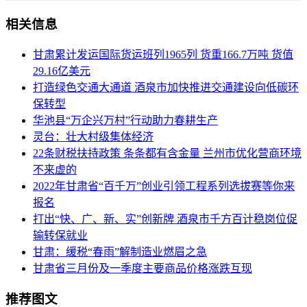
相关信息
甘肃累计发运国际货运班列1965列 货重166.7万吨 货值
29.16亿美元
打造绿色交通大通道 酒泉市加快推进交通建设向低碳环
保转型
华池县“万企兴万村”行动助力春耕生产
灵台：壮大村级集体经济
22条财税扶持政策 条条都有含金量 兰州市优化营商环境
不来虚的
2022年甘肃省“百千万”创业引领工程系列选拔赛等你来
报名
打出“快、广、新、实”创新牌 酒泉市千方百计稳岗位促
输转保就业
甘肃：缓税“春雨”解制造业燃眉之急
甘肃省三月份及一季度主要商品价格涨跌互现
推荐图文