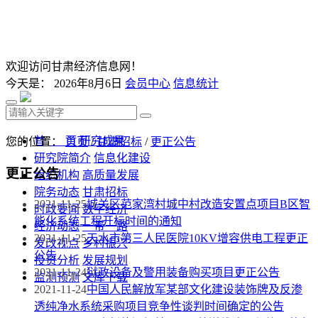
欢迎访问甘肃经济信息网！
今天是：
2026年8月6日
会员中心
信息统计
首 页
研究成果
您的位置：
首页
/
甘肃招标
/
更正公告
研究院简介
信息化建设
更正公告
组织机构
高质量发展
院务动态
甘肃招标
2021-11-25
城关区范家湾村城中村改造安置点项目B区智
时政要闻
数字经济
能化系统工程开标时间的通知
经济动态
一带一路
2021-11-25
天水市第三人民医院10KV增容供电工程更正
发改视点
乡村振兴
公告
投资分析
发展规划
2021-11-24
狱政设备及警用装备购买项目更正公告
监测预测
文库下载
2021-11-24
中国人民解放军某部文化建设装饰牌及反渗
透纯净水系统采购项目竞争性谈判时间确定的公告