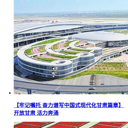
【牢记嘱托 奋力谱写中国式现代化甘肃篇章】
开放甘肃 活力奔涌