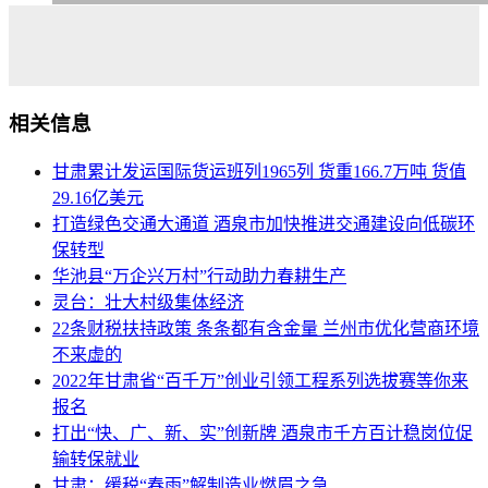
相关信息
甘肃累计发运国际货运班列1965列 货重166.7万吨 货值
29.16亿美元
打造绿色交通大通道 酒泉市加快推进交通建设向低碳环
保转型
华池县“万企兴万村”行动助力春耕生产
灵台：壮大村级集体经济
22条财税扶持政策 条条都有含金量 兰州市优化营商环境
不来虚的
2022年甘肃省“百千万”创业引领工程系列选拔赛等你来
报名
打出“快、广、新、实”创新牌 酒泉市千方百计稳岗位促
输转保就业
甘肃：缓税“春雨”解制造业燃眉之急