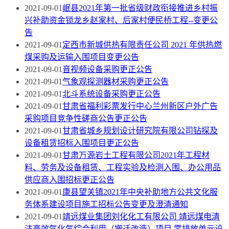
2021-09-01
岷县2021年第一批省级财政衔接推进乡村振
兴补助资金锁龙乡赵家村、后家村便民桥工程--变更公
告
2021-09-01
定西市新城供热有限责任公司 2021 年供热燃
煤采购及运输入围项目变更公告
2021-09-01
音视频设备采购更正公告
2021-09-01
气象观探测器材采购更正公告
2021-09-01
北斗系统设备采购更正公告
2021-09-01
甘肃省福利彩票发行中心兰州新区户外广告
采购项目竞争性磋商公告更正公告
2021-09-01
甘肃省城乡规划设计研究院有限公司钻探及
设备租赁招标入围项目更正公告
2021-09-01
甘肃万源岩土工程有限公司2021年工程材
料、劳务及设备租赁、工程实验及检测入围、办公用品
供应商入围招标更正公告
2021-09-01
康县望关镇2021年中央补助地方公共文化服
务体系建设项目施工招标公告变更及澄清通知
2021-09-01
靖远煤业集团刘化化工有限公司 靖远煤电清
洁高效气化气综合利用（搬迁改造）项目 零排放单元设