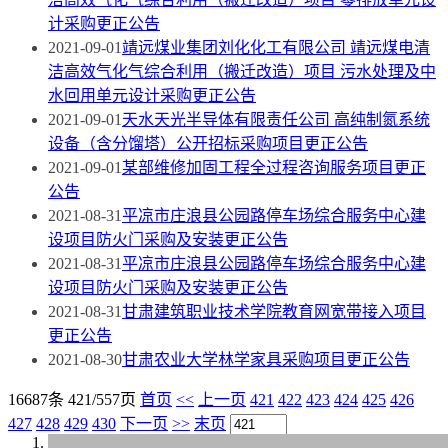
计采购更正公告
2021-09-01
靖远煤业集团刘化化工有限公司 靖远煤电清
洁高效气化气综合利用（搬迁改造）项目 污水处理及中
水回用单元设计采购更正公告
2021-09-01
天水天光半导体有限责任公司 高纯制氮系统
设备（含分馏塔）公开招标采购项目更正公告
2021-09-01
某部维修加固工程全过程咨询服务项目更正
公告
2021-08-31
平凉市庄浪县公园路停车场综合服务中心建
设项目防火门采购及安装更正公告
2021-08-31
平凉市庄浪县公园路停车场综合服务中心建
设项目防火门采购及安装更正公告
2021-08-31
甘肃建筑职业技术学院教育网宽带接入项目
更正公告
2021-08-30
甘肃农业大学林学家具采购项目更正公告
16687条 421/557页
首页
<<
上一页
421
422
423
424
425
426
427
428
429
430
下一页
>>
末页