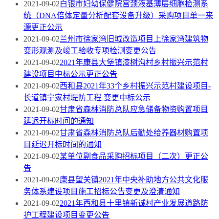
2021-09-02
白银市妇幼保健院宫颈液基薄层细胞检测系
统（DNA倍体定量分析配套设备升级）采购项目单一来
源更正公示
2021-09-02
兰州市徐家湾旧城改造项目上徐家湾建筑物
变形观测及竣工验收专项检测变更公告
2021-09-02
2021年康县大堡镇漆树沟村乡村振兴示范村
建设项目中标公示更正公告
2021-09-02
西和县2021年33个乡村振兴示范村建设项目-
长道镇宁家村堤防工程 变更中标公示
2021-09-02
甘肃省森林消防总队应急储备物资购置项目
延迟开标时间的通知
2021-09-02
甘肃省森林消防总队后勤处给养器材购置项
目延迟开标时间的通知
2021-09-02
某单位副食品采购招标项目（二次）更正公
告
2021-09-02
康县望关镇2021年中央补助地方公共文化服
务体系建设项目施工招标公告变更及澄清通知
2021-09-02
2021年西和县十里镇新诚村产业发展道路防
护工程建设项目变更公告