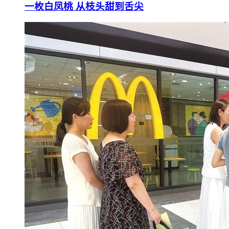
一枚白凤桃 从枝头甜到舌尖