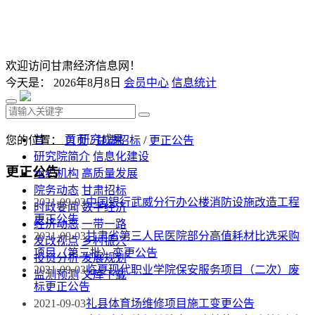
欢迎访问甘肃经济信息网！
今天是：
2026年8月8日
会员中心
信息统计
首 页
研究成果
您的位置：
首页
/
甘肃招标
/
更正公告
研究院简介
信息化建设
更正公告
组织机构
高质量发展
院务动态
甘肃招标
2021-09-03
中国银行武威分行办公楼消防设施改造工程
时政要闻
数字经济
更正公告
经济动态
一带一路
2021-09-03
甘肃省第三人民医院部分高值耗材比选采购
发改视点
乡村振兴
项目（第三批）变更公告
投资分析
发展规划
2021-09-03
临夏现代职业学院保安服务项目（二次）废
监测预测
文库下载
标更正公告
2021-09-03
礼县体育场维修项目施工变更公告