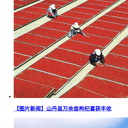
【图片新闻】山丹县万余亩枸杞喜获丰收