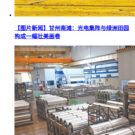
【图片新闻】甘州南滩：光电集阵与绿洲田园
构成一幅壮美画卷