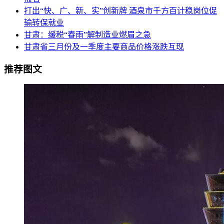
打出“快、广、新、实”创新牌 酒泉市千方百计稳岗位促
输转保就业
甘肃：缓税“春雨”解制造业燃眉之急
甘肃省三月份及一季度主要商品价格涨跌互现
推荐图文