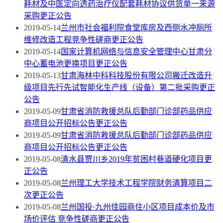
耗材及中医定向透药治疗仪配套耗材协议供货单一来源
采购更正公告
2019-05-14
兰州市社会福利院食堂库房及西侧水冲厕所
维修改造工程竞争性磋商更正公告
2019-05-14
国家计算机网络与信息安全管理中心甘肃分
中心蓄电池更换项目更正公告
2019-05-13
甘肃海林中科科技股份有限公司搬迁改造升
级项目先行先试智能化生产线（设备）第二批采购更正
公告
2019-05-09
甘肃省消防救援总队后勤部门诊部药品供应
商项目公开招标公告更正公告
2019-05-09
甘肃省消防救援总队后勤部门诊部药品供应
商项目公开招标公告更正公告
2019-05-08
清水县贾川乡2019年贫困村巷道硬化项目更
正公告
2019-05-08
兰州理工大学技术工程学院财务清算项目二
次更正公告
2019-05-08
兰州国投·九州佳园商住小区项目成本价及市
场价评估 竞争性磋商更正公告