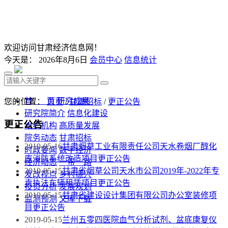
欢迎访问甘肃经济信息网！
今天是：
2026年8月6日
会员中心
信息统计
首 页
研究成果
您的位置：
首页
/
甘肃招标
/
更正公告
研究院简介
信息化建设
更正公告
组织机构
高质量发展
院务动态
甘肃招标
2019-05-16
甘肃烟草工业有限责任公司天水卷烟厂醇化
时政要闻
数字经济
库消防系统改造项目更正公告
经济动态
一带一路
2019-05-15
甘肃省烟草公司天水市公司2019年-2022年专
发改视点
乡村振兴
卖执法车辆租赁项目更正公告
投资分析
发展规划
2019-05-15
甘肃省建设设计集团有限公司办公室装修项
监测预测
文库下载
目更正公告
2019-05-15
兰州五零四医院血气分析试剂、盆底康复仪