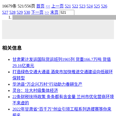
16679条 521/556页
首页
<<
上一页
521
522
523
524
525
526
527
528
529
530
下一页
>>
末页
相关信息
甘肃累计发运国际货运班列1965列 货重166.7万吨 货值
29.16亿美元
打造绿色交通大通道 酒泉市加快推进交通建设向低碳环
保转型
华池县“万企兴万村”行动助力春耕生产
灵台：壮大村级集体经济
22条财税扶持政策 条条都有含金量 兰州市优化营商环境
不来虚的
2022年甘肃省“百千万”创业引领工程系列选拔赛等你来
报名