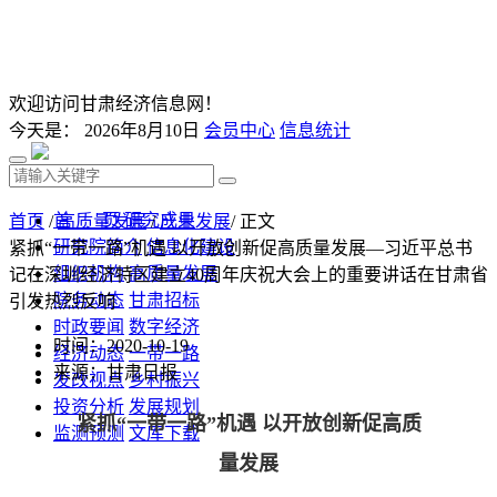
欢迎访问甘肃经济信息网！
今天是：
2026年8月10日
会员中心
信息统计
首 页
研究成果
首页
/
高质量发展
/
产业发展
/ 正文
研究院简介
信息化建设
紧抓“一带一路”机遇 以开放创新促高质量发展—习近平总书
组织机构
高质量发展
记在深圳经济特区建立40周年庆祝大会上的重要讲话在甘肃省
院务动态
甘肃招标
引发热烈反响
时政要闻
数字经济
时间：2020-10-19
经济动态
一带一路
来源：甘肃日报
发改视点
乡村振兴
投资分析
发展规划
紧抓“一带一路”机遇 以开放创新促高质
监测预测
文库下载
量发展