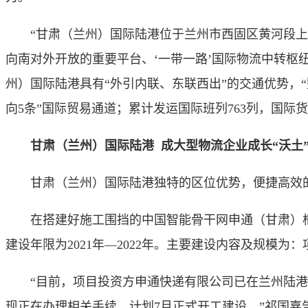
“甘肃（兰州）国际陆港位于兰州市西固区黄河段上游
向南对外开放的重要平台、‘一带一路’国际物流中转枢
州）国际陆港具有“外引内联、东联西出”的交通优势，
向5条”国际贸易通道；累计发运国际班列763列，国际
甘肃（兰州）国际陆港 成大型物流企业成长“沃土
甘肃（兰州）国际陆港独特的区位优势，便捷高效的交
在搭建好施工围挡的中国智能骨干网申通（甘肃）枢纽
建设年限为2021年—2022年。主要建设内容及规模为：
“目前，项目投资方申通快递有限公司已在兰州陆港注册
现正在办理相关手续，计划7月正式开工建设。”祁国