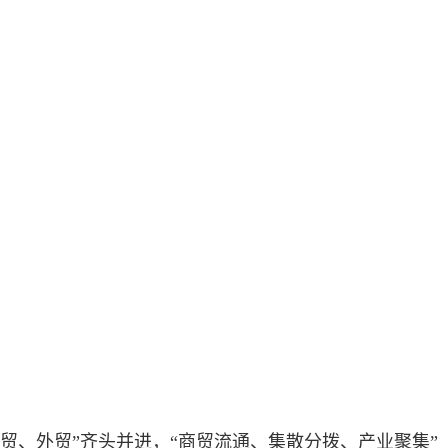
、外贸”齐头并进，“商贸流通、集散分拨、产业聚集”