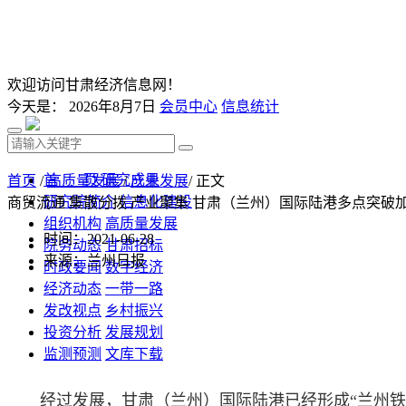
欢迎访问甘肃经济信息网！
今天是：
2026年8月7日
会员中心
信息统计
首 页
研究成果
首页
/
高质量发展
/
产业发展
/ 正文
研究院简介
信息化建设
商贸流通 集散分拨 产业聚集 甘肃（兰州）国际陆港多点突破
组织机构
高质量发展
时间：2021-06-28
院务动态
甘肃招标
来源：兰州日报
时政要闻
数字经济
经济动态
一带一路
发改视点
乡村振兴
投资分析
发展规划
监测预测
文库下载
经过发展，甘肃（兰州）国际陆港已经形成“兰州铁路