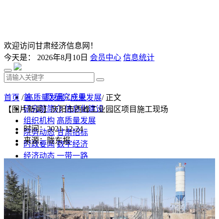
欢迎访问甘肃经济信息网！
今天是：
2026年8月10日
会员中心
信息统计
首 页
研究成果
首页
/
高质量发展
/
产业发展
/ 正文
研究院简介
信息化建设
【图片新闻】庆阳市西峰工业园区项目施工现场
组织机构
高质量发展
时间：2021-12-24
院务动态
甘肃招标
来源：陇东报
时政要闻
数字经济
经济动态
一带一路
发改视点
乡村振兴
投资分析
发展规划
监测预测
文库下载