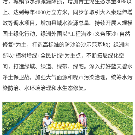
污，城镇节水抓减漏降损，增加青土湖生态水量30%以
上、达到每年4000万立方米，同步争取引大入秦延伸增
效等调水项目，增加县域水资源总量。持续开展大规模
国土绿化行动，绿洲外围以“工程治沙+义务压沙+自然
修复”为主，打造高标准的防沙治沙示范基地；绿洲内
部以“植树增绿+全民护绿”为重点，不断拓展绿化空
间，打造绿城、绿道、绿带、绿宅。深入打好蓝天碧水
净土保卫战，加强大气面源和噪声污染治理，统筹水污
染防治、水环境治理和水生态修复。