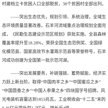
村建档立卡贫困人口全部脱贫，38个贫困村全部出列。
——突出生态优先，规划引领、系统治理，全域生
态环境质量显著改善。石羊河流域重点治理规划全面完
成，《民勤生态建设示范区规划》获批实施。全县森林
覆盖率提升至18.28%，荣获全国生态范例奖、全国绿
化模范县、国家高效节水灌溉示范县等荣誉称号，石羊
河成功创建为全国第一批示范河湖。
——突出发展要务，补链强链、蓄势赋能，经济实
力跃上新台阶。取得“中国肉羊之乡”“中国蜜瓜之乡”
“中国茴香之乡”“中国人参果之乡”四块国字号招牌。风
光电装机容量达到1853兆瓦，工业税收由“十二五”末的
0.46亿元提升到1.7亿元，增长近4倍。