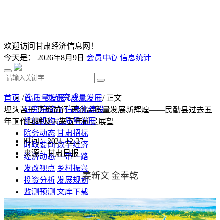
欢迎访问甘肃经济信息网！
今天是：
2026年8月9日
会员中心
信息统计
首 页
研究成果
首页
/
高质量发展
/
产业发展
/ 正文
研究院简介
信息化建设
埋头苦干 勇毅前行 再创高质量发展新辉煌——民勤县过去五
组织机构
高质量发展
年工作回眸及未来五年前景展望
院务动态
甘肃招标
时间：2021-12-27
时政要闻
数字经济
来源：甘肃日报
经济动态
一带一路
发改视点
乡村振兴
姜新文 金奉乾
投资分析
发展规划
监测预测
文库下载