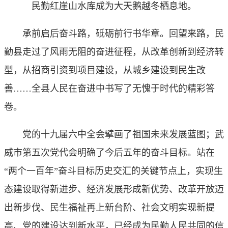
民勤红崖山水库成为大天鹅越冬栖息地。
承前启后奋斗路，砥砺前行书华章。回望来路，民
勤县走过了风雨无阻的奋进征程，从改革创新到经济转
型，从招商引资到项目建设，从城乡建设到民生改
善……全县人民在奋进中书写了无愧于时代的精彩答
卷。
党的十九届六中全会擘画了祖国未来发展蓝图；武
威市第五次党代会明确了今后五年的奋斗目标。站在
“两个一百年”奋斗目标历史交汇的关键节点上，实现生
态建设取得新进步、经济发展形成新优势、改革开放迈
出新步伐、民生福祉再上新台阶、社会文明实现新提
高、党的建设达到新水平，已经成为民勤人民共同的信