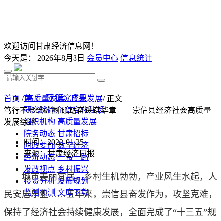
欢迎访问甘肃经济信息网！
今天是：
2026年8月8日
会员中心
信息统计
首 页
研究成果
首页
/
高质量发展
/
产业发展
/ 正文
研究院简介
信息化建设
笃行不怠绘蓝图 砥砺奋进谱华章——崇信县经济社会高质量
组织机构
高质量发展
发展综述
院务动态
甘肃招标
时间：2022-01-25
时政要闻
数字经济
来源：甘肃经济日报
经济动态
一带一路
发改视点
乡村振兴
城市美丽宜居，乡村生机勃勃，产业风生水起，人
投资分析
发展规划
监测预测
文库下载
民安居乐业……五年来，崇信县奋发作为，攻坚克难，
保持了经济社会持续健康发展，全面完成了“十三五”规