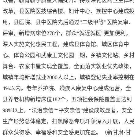
改善，教育教学质量大幅提升。持续深化医药卫生体制
改革，县医院医技综合楼、妇计中心、疾控中心建成投
用，县医院、县中医院先后通过“二级甲等”医院复审、
评审，新增病床位278个，群众“就近就医”更加便利。
深入实施文化惠民工程，建成县体育馆、城区体育中
心、体育公园和武康王文化园一期，乡镇文化站、乡村
舞台、农家书屋实现全覆盖。全面落实就业优先政策，
城镇年均新增就业2000人以上，城镇登记失业率控制在
4%以内。老年养护院、残疾人康复中心建成运营，全
县养老机构新增床位182个，五项社会保险覆盖面达到
98%以上。“法治崇信”“平安崇信”建设成效显著，安全
生产形势总体稳定，扫黑除恶专项斗争深入开展，人民
群众获得感、幸福感和安全感更加充盈。（
新甘肃·甘