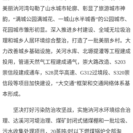
美丽汭河湾勾勒了山水城市轮廓、彰显了旅游城市神
韵，“满城公园满城花、一城山水半城香”的公园城市、
花园城市雏形初显。深入推进乡村建设、全域无垃圾治
理和城乡人居环境综合整治，打造了一批美丽乡村。大
力改善城乡基础设施，关河水库、北塬提灌等工程建成
投用，管道天然气工程建成通气，崇大路改造、S203
崇信段建成通车，S28灵华高速、G312过境段、S320崇
信段等项目加快建设，“大交通”框架和交通网络体系基
本形成。
坚决打好污染防治攻坚战，实施汭河水环境综合治
理、达溪河河堤治理、煤矿封闭式储煤棚和一批垃圾、
污水收集处理项目，20蒸吨/时以下燃煤锅炉全部淘