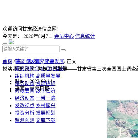
欢迎访问甘肃经济信息网！
今天是：
2026年8月7日
会员中心
信息统计
首 页
研究成果
首页
/
高质量发展
/
产业发展
/ 正文
研究院简介
信息化建设
摸清资源“家底” 助推陇原发展——甘肃省第三次全国国土调查
组织机构
高质量发展
时间：2022-03-14
院务动态
甘肃招标
来源：甘肃日报
时政要闻
数字经济
经济动态
一带一路
发改视点
乡村振兴
投资分析
发展规划
监测预测
文库下载