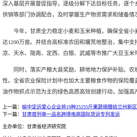
深入基层开展督促指导，逐级分解下达目标任务，逐个
供销等部门协调配合，及时掌握生产物资需求和储备情
今年，甘肃全力稳定小麦和玉米种植，确保全省小麦、玉
达1200万亩。并结合高标准农田和撂荒地整治，集中
凉、天水、陇南、定西、白银、武威等市推广大豆玉米带
同时，落实产粮大县奖励、耕地地力保护补贴、农机
性。全省农业保险计划中也加大主要粮食作物的保险覆盖
油作物抓点示范为主的绿色高质高效创建行动，加强高
上一篇：
榆中定远爱心企业将19种25255斤果蔬捐赠给兰州新区
下一篇：
甘肃首列单一品名跨境电商国际货运专列发运
主办单位：甘肃省经济研究院