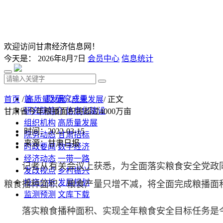
欢迎访问甘肃经济信息网！
今天是：
2026年8月7日
会员中心
信息统计
首 页
研究成果
首页
/
高质量发展
/
产业发展
/ 正文
研究院简介
信息化建设
甘肃省今年粮播面积将超过4000万亩
组织机构
高质量发展
时间：2022-03-15
院务动态
甘肃招标
来源：甘肃日报
时政要闻
数字经济
经济动态
一带一路
记者从有关会议上获悉，为全面落实粮食安全党政同
发改视点
乡村振兴
投资分析
发展规划
粮食播种面积、粮食产量只增不减，将全面完成粮播面积
监测预测
文库下载
落实粮食播种面积、实现全年粮食安全目标任务是今年