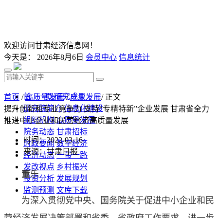
欢迎访问甘肃经济信息网！
今天是：
2026年8月6日
会员中心
信息统计
首 页
研究成果
首页
/
高质量发展
/
产业发展
/ 正文
研究院简介
信息化建设
提升创新和专业竞争力 支持“专精特新”企业发展 甘肃省全力
组织机构
高质量发展
推进中小企业和民营经济高质量发展
院务动态
甘肃招标
时间：2022-03-16
时政要闻
数字经济
来源：甘肃日报
经济动态
一带一路
发改视点
乡村振兴
董乐
投资分析
发展规划
监测预测
文库下载
为深入贯彻党中央、国务院关于促进中小企业和民