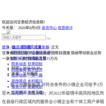
欢迎访问甘肃经济信息网！
今天是：
2026年8月9日
会员中心
信息统计
首 页
研究成果
首页
/
高质量发展
/
产业发展
/ 正文
研究院简介
信息化建设
甘肃省出台25条中小微企业纾困帮扶措施 吸纳带动就业达到
组织机构
高质量发展
一定条件 一次性补助3万至15万元
院务动态
甘肃招标
时间：2022-03-16
时政要闻
数字经济
来源：兰州晚报
经济动态
一带一路
发改视点
乡村振兴
据兰州晚报报道 对符合条件的小微企业可给予3万
投资分析
发展规划
监测预测
文库下载
至15万元的一次性补助；对2022年疫情中高风险地区所
在县级行政区域内的服务业小微企业和个体工商户承租