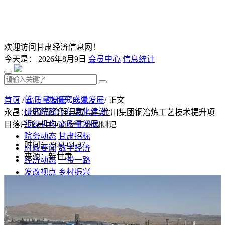
欢迎访问甘肃经济信息网！
今天是：
2026年8月9日
会员中心
信息统计
首 页
研究成果
首页
/
高质量发展
/
产业发展
/ 正文
研究院简介
信息化建设
永昌：地企融合强县域 ——金川集团铜冶炼工艺技术提升项
组织机构
高质量发展
目落户永昌县河西堡工业园侧记
院务动态
甘肃招标
时间：2022-04-27
时政要闻
数字经济
来源：新甘肃
经济动态
一带一路
发改视点
乡村振兴
投资分析
发展规划
监测预测
文库下载