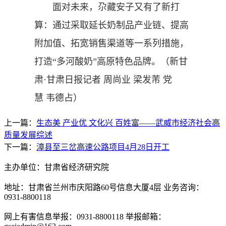
面对未来，尕藏安子又有了新打
算：通过采取延长奶制品产业链、提高
附加值、拓宽销售渠道等一系列措施，
打造“多河酸奶”高原特色品牌。（
新甘
肃·甘肃日报记者 周尚业 梁发芾 党
慧 韦德占
）
上一篇：
生态美 产业优 文化兴 百姓富——武威市经济社会高
质量发展综述
下一篇：
漳县至三岔高速公路项目4月28日开工
主办单位：甘肃省经济研究院
地址：甘肃省兰州市庆阳路60号信息大厦4层 业务咨询：
0931-8800118
网上有害信息举报：0931-8800118 举报邮箱：