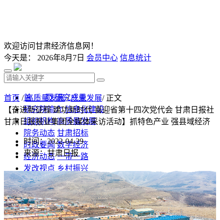
欢迎访问甘肃经济信息网！
今天是：
2026年8月7日
会员中心
信息统计
首 页
研究成果
首页
/
高质量发展
/
产业发展
/ 正文
研究院简介
信息化建设
【奋进新征程 建功新时代 喜迎省第十四次党代会 甘肃日报社
组织机构
高质量发展
甘肃日报报业集团全媒体采访活动】抓特色产业 强县域经济
院务动态
甘肃招标
时间：2022-04-29
时政要闻
数字经济
来源：甘肃日报
经济动态
一带一路
发改视点
乡村振兴
投资分析
发展规划
监测预测
文库下载