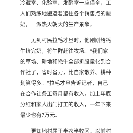
冷藏室、化验室、发酵室一应俱全，工
人们熟练地搬运着运往各个销售点的酸
奶，一派热火朝天的生产景象。
见到村民拉毛才旦时，他刚刚给牦
牛挤完奶，将牛群赶往牧场。“我们家
的草场、耕地和牦牛全部折股量化到合
作社了，省时省力，比自家散养、耕种
划算得多。”拉毛才旦告诉记者，自己
在合作社务工每月都有收入，加上年底
分红和家人出门打工的收入，一年下来
最少也有7万元。
更知地村属于半农半牧区，以前村