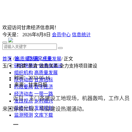
欢迎访问甘肃经济信息网！
今天是：
2026年8月8日
会员中心
信息统计
首 页
研究成果
首页
/
高质量发展
/
产业发展
/ 正文
研究院简介
信息化建设
玉门：构建“亲清”政商关系 全力支持项目建设
组织机构
高质量发展
时间：2022-05-16
院务动态
甘肃招标
来源：甘肃日报
时政要闻
数字经济
经济动态
一带一路
近日，玉门各建设工地现场，机器轰鸣，工作人员
发改视点
乡村振兴
投资分析
发展规划
来回穿梭忙碌，项目建设热潮涌动。
监测预测
文库下载
一