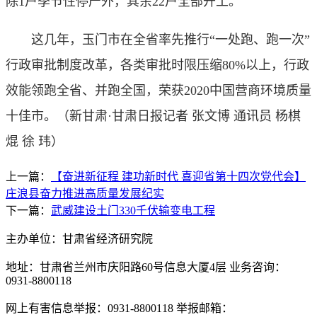
除1户季节性停产外，其余22户全部开工。
这几年，玉门市在全省率先推行“一处跑、跑一次”
行政审批制度改革，各类审批时限压缩80%以上，行政
效能领跑全省、并跑全国，荣获2020中国营商环境质量
十佳市。（
新甘肃·甘肃日报记者 张文博 通讯员 杨棋
焜 徐 玮
）
上一篇：
【奋进新征程 建功新时代 喜迎省第十四次党代会】
庄浪县奋力推进高质量发展纪实
下一篇：
武威建设土门330千伏输变电工程
主办单位：甘肃省经济研究院
地址：甘肃省兰州市庆阳路60号信息大厦4层 业务咨询：
0931-8800118
网上有害信息举报：0931-8800118 举报邮箱：