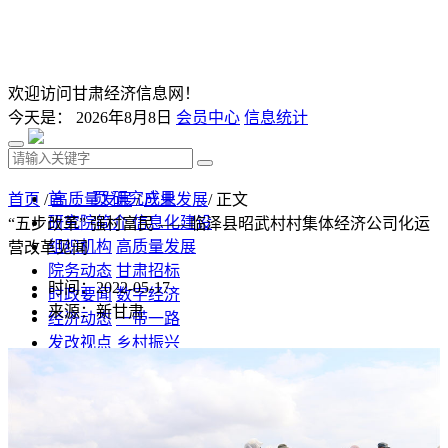
欢迎访问甘肃经济信息网！
今天是：
2026年8月8日
会员中心
信息统计
首 页
研究成果
首页
/
高质量发展
/
产业发展
/ 正文
研究院简介
信息化建设
“五步改革” 强村富民 ——临泽县昭武村村集体经济公司化运
组织机构
高质量发展
营改革见闻
院务动态
甘肃招标
时间：2022-05-17
时政要闻
数字经济
来源：新甘肃
经济动态
一带一路
发改视点
乡村振兴
投资分析
发展规划
监测预测
文库下载