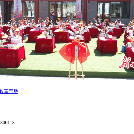
致富宝地
0118