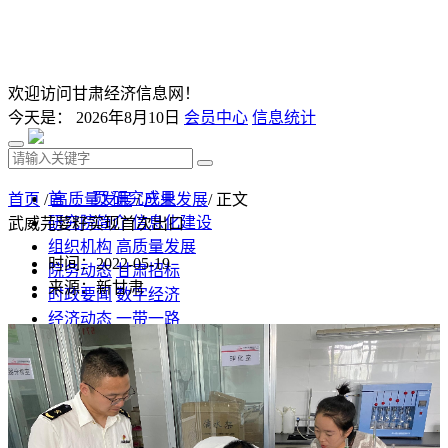
欢迎访问甘肃经济信息网！
今天是：
2026年8月10日
会员中心
信息统计
首 页
研究成果
首页
/
高质量发展
/
产业发展
/ 正文
研究院简介
信息化建设
武威芫荽籽实现首次出口
组织机构
高质量发展
时间：2022-05-19
院务动态
甘肃招标
来源：新甘肃
时政要闻
数字经济
经济动态
一带一路
发改视点
乡村振兴
投资分析
发展规划
监测预测
文库下载