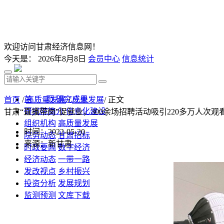
欢迎访问甘肃经济信息网！
今天是：
2026年8月8日
会员中心
信息统计
首 页
研究成果
首页
/
高质量发展
/
产业发展
/ 正文
研究院简介
信息化建设
甘肃“直播带岗”促就业，300余场招聘活动吸引220多万人次观
组织机构
高质量发展
时间：2022-05-20
院务动态
甘肃招标
来源：新甘肃
时政要闻
数字经济
经济动态
一带一路
发改视点
乡村振兴
投资分析
发展规划
监测预测
文库下载