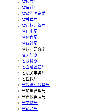
省应急厅
省审计厅
省政府国资委
省林草局
省市场监管局
省广电局
省体育局
省统计局
省政府研究室
省人防办
省扶贫办
省金融监管局
省机关事务局
省医保局
省粮食和储备局
省监狱管理局
省畜牧兽医局
省文物局
省药监局