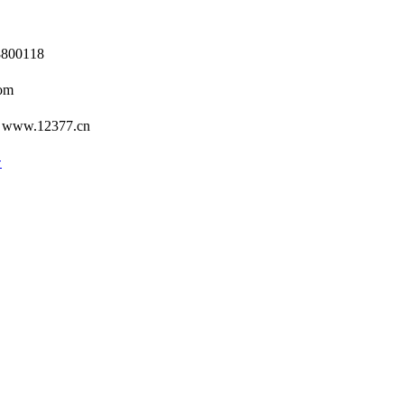
0118
om
12377.cn
号