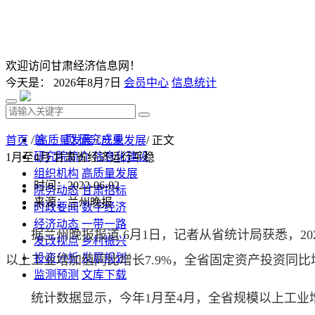
欢迎访问甘肃经济信息网！
今天是：
2026年8月7日
会员中心
信息统计
首 页
研究成果
首页
/
高质量发展
/
产业发展
/ 正文
研究院简介
信息化建设
1月至4月 甘肃省经济运行平稳
组织机构
高质量发展
时间：2022-06-02
院务动态
甘肃招标
来源：兰州晚报
时政要闻
数字经济
经济动态
一带一路
据兰州晚报报道 6月1日，记者从省统计局获悉，20
发改视点
乡村振兴
投资分析
发展规划
以上工业增加值同比增长7.9%，全省固定资产投资同比增
监测预测
文库下载
统计数据显示，今年1月至4月，全省规模以上工业增加值