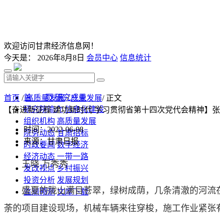
欢迎访问甘肃经济信息网！
今天是：
2026年8月8日
会员中心
信息统计
首 页
研究成果
首页
/
高质量发展
/
产业发展
/ 正文
研究院简介
信息化建设
【奋进新征程 建功新时代 学习贯彻省第十四次党代会精神】
组织机构
高质量发展
时间：2022-06-08
院务动态
甘肃招标
来源：甘肃日报
时政要闻
数字经济
经济动态
一带一路
王晓 万秀秀
发改视点
乡村振兴
投资分析
发展规划
盛夏的陇山满目苍翠，绿树成荫，几条清澈的河流在
监测预测
文库下载
荼的项目建设现场，机械车辆来往穿梭，施工作业紧张