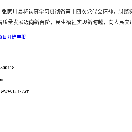
，张家川县将认真学习贯彻省第十四次党代会精神，脚踏
济高质量发展迈向新台阶，民生福祉实现新跨越，向人民交
项目开始申报
0118
om
12377.cn
号