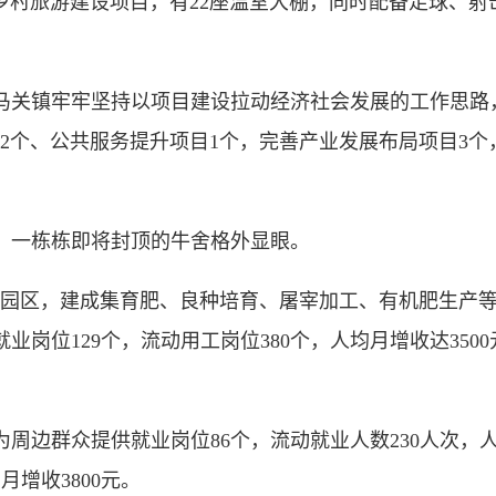
村旅游建设项目，有22座温室大棚，同时配备足球、射
关镇牢牢坚持以项目建设拉动经济社会发展的工作思路，
项目2个、公共服务提升项目1个，完善产业发展布局项目3
一栋栋即将封顶的牛舍格外显眼。
园区，建成集育肥、良种培育、屠宰加工、有机肥生产等于
岗位129个，流动用工岗位380个，人均月增收达350
群众提供就业岗位86个，流动就业人数230人次，人均
月增收3800元。