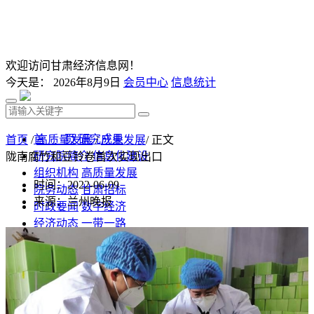
欢迎访问甘肃经济信息网！
今天是：
2026年8月9日
会员中心
信息统计
首 页
研究成果
首页
/
高质量发展
/
产业发展
/ 正文
研究院简介
信息化建设
陇南腐竹和豆铃卷首次实现出口
组织机构
高质量发展
时间：2022-06-09
院务动态
甘肃招标
来源：兰州晚报
时政要闻
数字经济
经济动态
一带一路
发改视点
乡村振兴
投资分析
发展规划
监测预测
文库下载