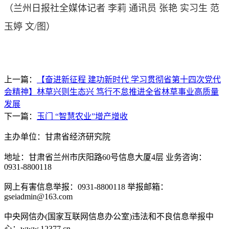
（
兰州日报社全媒体记者 李莉 通讯员 张艳 实习生 范
玉婷 文/图
）
上一篇：
【奋进新征程 建功新时代 学习贯彻省第十四次党代
会精神】林草兴则生态兴 笃行不怠推进全省林草事业高质量
发展
下一篇：
玉门 “智慧农业”增产增收
主办单位：甘肃省经济研究院
地址：甘肃省兰州市庆阳路60号信息大厦4层 业务咨询：
0931-8800118
网上有害信息举报：0931-8800118 举报邮箱：
gseiadmin@163.com
中央网信办(国家互联网信息办公室)违法和不良信息举报中
心：www.12377.cn