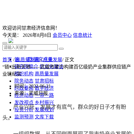
欢迎访问甘肃经济信息网！
今天是：
2026年8月8日
会员中心
信息统计
首 页
研究成果
首页
/
高质量发展
/
产业发展
/ 正文
研究院简介
信息化建设
“链”出新天地——武威市聚力构建百亿级奶产业集群供应链产
组织机构
高质量发展
业链纪实
院务动态
甘肃招标
时间：2022-06-21
时政要闻
数字经济
来源：武威日报
经济动态
一带一路
发改视点
乡村振兴
产业兴旺，发展才有底气，群众的好日子才有盼
投资分析
发展规划
监测预测
文库下载
头。