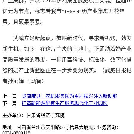
产业集群，并以2021年伊利集团武威项目实现产值超10
亿元为节点，标志着我市“1+6+N”奶产业集群开花结
果，且硕果累累。
武威立足新起点，放眼新时代，寻求新机遇，勃发
新生机。如今，在这片广袤的土地上，正涌动着奶产业
高质量发展的春潮，一幅用高科技、标准化、数字化描
绘的奶产业新蓝图正在一步步变为现实。（
武威日报记
者孙丽娟 王炳智
）
上一篇：
陇南康县：农机服务队为乡村振兴注入新动能
下一篇：
打造新能源配套生产服务现代化工业园区
主办单位：甘肃省经济研究院
地址：甘肃省兰州市庆阳路60号信息大厦4层 业务咨询：
0931-8800118