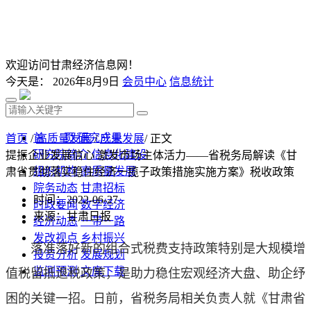
欢迎访问甘肃经济信息网！
今天是：
2026年8月9日
会员中心
信息统计
首 页
研究成果
首页
/
高质量发展
/
产业发展
/ 正文
研究院简介
信息化建设
提振企业发展信心 激发市场主体活力——省税务局解读《甘
组织机构
高质量发展
肃省贯彻落实稳住经济一揽子政策措施实施方案》税收政策
院务动态
甘肃招标
时间：2022-06-27
时政要闻
数字经济
来源：甘肃日报
经济动态
一带一路
发改视点
乡村振兴
落准落好新的组合式税费支持政策特别是大规模增
投资分析
发展规划
监测预测
文库下载
值税留抵退税政策，是助力稳住宏观经济大盘、助企纾
困的关键一招。日前，省税务局相关负责人就《甘肃省