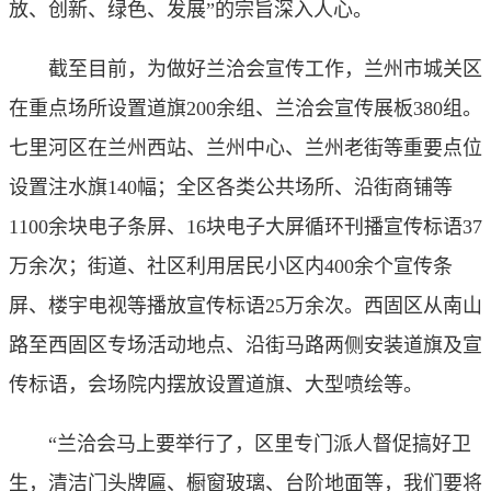
放、创新、绿色、发展”的宗旨深入人心。
截至目前，为做好兰洽会宣传工作，兰州市城关区
在重点场所设置道旗200余组、兰洽会宣传展板380组。
七里河区在兰州西站、兰州中心、兰州老街等重要点位
设置注水旗140幅；全区各类公共场所、沿街商铺等
1100余块电子条屏、16块电子大屏循环刊播宣传标语37
万余次；街道、社区利用居民小区内400余个宣传条
屏、楼宇电视等播放宣传标语25万余次。西固区从南山
路至西固区专场活动地点、沿街马路两侧安装道旗及宣
传标语，会场院内摆放设置道旗、大型喷绘等。
“兰洽会马上要举行了，区里专门派人督促搞好卫
生，清洁门头牌匾、橱窗玻璃、台阶地面等，我们要将