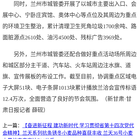
同时，兰州市城管委开展了以城市主要出入口、会
展中心、宁卧庄宾馆、奥体中心等点位及其周边为重点
的环境卫生整治，累计清理卫生死角垃圾1700余吨、路
面脏源点2610处、油污4500处、残标广告3969处。
另外，兰州市城管委还配合做好重点活动场所周边
和城区部分主干道、汽车站、火车站周边注水旗、道
旗、宣传展板的布设工作。截至目前，协调重点区域电
子大屏51块、电子条屏1013块累计播放兰洽会宣传标语
12.4万次，全面营造了良好的节会氛围。（
新甘肃·甘
肃日报记者 薛砚
）
上一篇：
【奋进新征程 建功新时代 学习贯彻省第十四次党代
会精神】兰天系列抗条锈冬小麦品种喜获丰收 兰天36号小麦