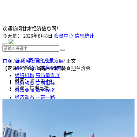
欢迎访问甘肃经济信息网！
今天是：
2026年8月8日
会员中心
信息统计
首 页
研究成果
首页
/
高质量发展
/
产业发展
/ 正文
研究院简介
信息化建设
【走进兰洽会】省城兰州盛装喜迎兰洽会
组织机构
高质量发展
时间：2022-07-06
院务动态
甘肃招标
来源：甘肃日报
时政要闻
数字经济
经济动态
一带一路
发改视点
乡村振兴
投资分析
发展规划
监测预测
文库下载