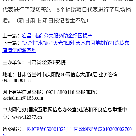
代表进行了现场签约，5个捐赠项目代表进行了现场捐
赠。
（新甘肃·甘肃日报记者金奉乾）
上一篇：
宕昌: 电商公共服务助企纾困稳产
下一篇：
“风”生“水”起 “火光”四射 天水市因地制宜打造陇东
南清洁能源基地
主办单位：甘肃省经济研究院
地址：甘肃省兰州市庆阳路60号信息大厦4层 业务咨询：
0931-8800118
网上有害信息举报：0931-8800118 举报邮箱：
gseiadmin@163.com
中央网信办(国家互联网信息办公室)违法和不良信息举报中
心：www.12377.cn
备案编号：
陇ICP备05000182号-1
甘公网安备62010202002760