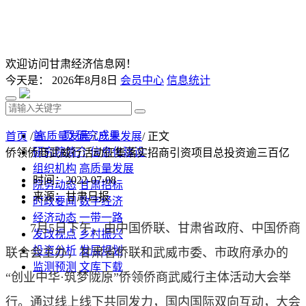
欢迎访问甘肃经济信息网！
今天是：
2026年8月8日
会员中心
信息统计
首 页
研究成果
首页
/
高质量发展
/
产业发展
/ 正文
研究院简介
信息化建设
侨领侨商武威行活动征集落实招商引资项目总投资逾三百亿
组织机构
高质量发展
时间：2022-07-08
院务动态
甘肃招标
来源：甘肃日报
时政要闻
数字经济
经济动态
一带一路
7月5日下午，由中国侨联、甘肃省政府、中国侨商
发改视点
乡村振兴
投资分析
发展规划
联合会主办，甘肃省侨联和武威市委、市政府承办的
监测预测
文库下载
“创业中华·筑梦陇原”侨领侨商武威行主体活动大会举
行。通过线上线下共同发力，国内国际双向互动，大会