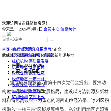
欢迎访问甘肃经济信息网！
今天是：
2026年8月7日
会员中心
信息统计
首 页
研究成果
首页
/
高质量发展
/
产业发展
/ 正文
研究院简介
信息化建设
武威凉州 加快打造百万千瓦级新能源基地
组织机构
高质量发展
时间：2022-07-20
院务动态
甘肃招标
来源：武威日报
时政要闻
数字经济
经济动态
一带一路
据武威日报报道 省第十四次党代会提出，要推动
发改视点
乡村振兴
投资分析
发展规划
构建“一核三带”区域发展格局，建设以清洁能源及新材
监测预测
文库下载
料和特色高效农业为重点的河西走廊经济带。凉州区积
极融入“一核三带”区域发展格局，充分利用地区光照资