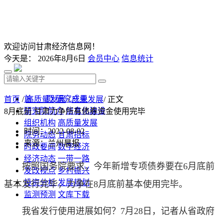
欢迎访问甘肃经济信息网！
今天是：
2026年8月6日
会员中心
信息统计
首 页
研究成果
首页
/
高质量发展
/
产业发展
/ 正文
研究院简介
信息化建设
8月底前 甘肃力争所有债券资金使用完毕
组织机构
高质量发展
时间：2022-08-02
院务动态
甘肃招标
来源：兰州晨报
时政要闻
数字经济
经济动态
一带一路
按照国务院要求，今年新增专项债券要在6月底前
发改视点
乡村振兴
投资分析
发展规划
基本发行完毕，力争在8月底前基本使用完毕。
监测预测
文库下载
我省发行使用进展如何？7月28日，记者从省政府