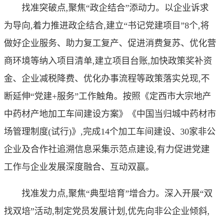
找准突破点,聚焦“政企结合”添动力。以企业诉求
为导向,着力推进政企结合,建立“书记党建项目”8个,将
做好企业服务、助力复工复产、促进消费复苏、优化营
商环境等纳入项目清单,建立项目台账,加快政策奖补资
金、企业减税降费、优化办事流程等政策落实兑现,不
断延伸“党建+服务”工作触角。按照《定西市大宗地产
中药材产地加工车间建设方案》《中国当归城中药材市
场管理制度(试行)》,完成14个加工车间建设、30家非公
企业及合作社追溯信息采集示范点建设,有力促进党建
工作与企业发展深度融合、互动双赢。
找准发力点,聚焦“典型培育”增合力。深入开展“双
找双培”活动,制定党员发展计划,优先向非公企业倾斜,