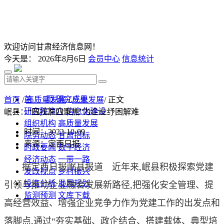
欢迎访问甘肃经济信息网！
今天是：
2026年8月6日
会员中心
信息统计
首 页
研究成果
首页
/
高质量发展
/
产业发展
/ 正文
研究院简介
信息化建设
岷县：“四找准四聚焦”为企业纾困解难
组织机构
高质量发展
时间：2022-10-09
院务动态
甘肃招标
来源：定西日报
时政要闻
数字经济
经济动态
一带一路
据定西日报岷县报道 近年来,岷县积极探索党建
发改视点
乡村振兴
投资分析
发展规划
引领与推动企业融合发展新路径,把强化安全管理、提
监测预测
文库下载
高经营效益、增强企业竞争力作为党建工作的出发点和
落脚点,通过“夯实基础、政企结合、搭建载体、典型培