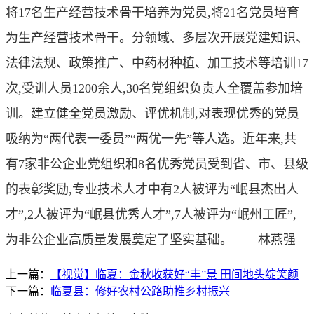
将17名生产经营技术骨干培养为党员,将21名党员培育
为生产经营技术骨干。分领域、多层次开展党建知识、
法律法规、政策推广、中药材种植、加工技术等培训17
次,受训人员1200余人,30名党组织负责人全覆盖参加培
训。建立健全党员激励、评优机制,对表现优秀的党员
吸纳为“两代表一委员”“两优一先”等人选。近年来,共
有7家非公企业党组织和8名优秀党员受到省、市、县级
的表彰奖励,专业技术人才中有2人被评为“岷县杰出人
才”,2人被评为“岷县优秀人才”,7人被评为“岷州工匠”,
为非公企业高质量发展奠定了坚实基础。 林燕强
上一篇：
【视觉】临夏：金秋收获好“丰”景 田间地头绽笑颜
下一篇：
临夏县：修好农村公路助推乡村振兴