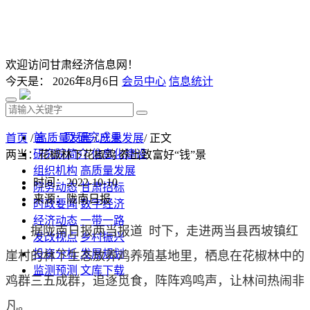
欢迎访问甘肃经济信息网！
今天是：
2026年8月6日
会员中心
信息统计
首 页
研究成果
首页
/
高质量发展
/
产业发展
/ 正文
研究院简介
信息化建设
两当：花椒林下花椒鸡 养出致富好“钱”景
组织机构
高质量发展
时间：2022-10-10
院务动态
甘肃招标
来源：陇南日报
时政要闻
数字经济
经济动态
一带一路
据陇南日报两当报道 时下，走进两当县西坡镇红
发改视点
乡村振兴
投资分析
发展规划
崖村的林下生态放养鸡养殖基地里，栖息在花椒林中的
监测预测
文库下载
鸡群三五成群，追逐觅食，阵阵鸡鸣声，让林间热闹非
凡。