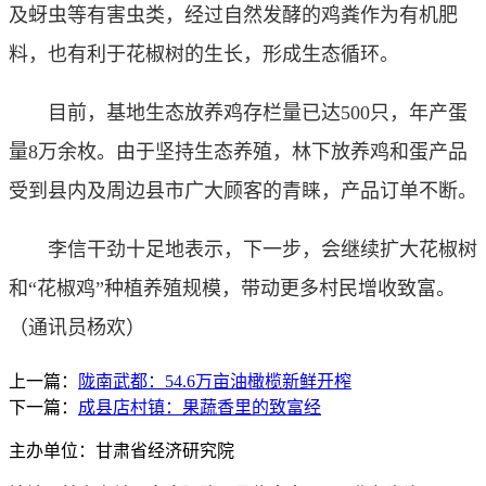
及蚜虫等有害虫类，经过自然发酵的鸡粪作为有机肥
料，也有利于花椒树的生长，形成生态循环。
目前，基地生态放养鸡存栏量已达500只，年产蛋
量8万余枚。由于坚持生态养殖，林下放养鸡和蛋产品
受到县内及周边县市广大顾客的青睐，产品订单不断。
李信干劲十足地表示，下一步，会继续扩大花椒树
和“花椒鸡”种植养殖规模，带动更多村民增收致富。
（通讯员杨欢）
上一篇：
陇南武都：54.6万亩油橄榄新鲜开榨
下一篇：
成县店村镇：果蔬香里的致富经
主办单位：甘肃省经济研究院