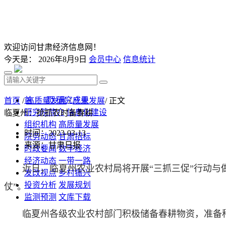
欢迎访问甘肃经济信息网！
今天是：
2026年8月9日
会员中心
信息统计
首 页
研究成果
首页
/
高质量发展
/
产业发展
/ 正文
研究院简介
信息化建设
临夏州：抢抓农时备春耕
组织机构
高质量发展
时间：2023-03-13
院务动态
甘肃招标
来源：甘肃日报
时政要闻
数字经济
经济动态
一带一路
近日，临夏州农业农村局将开展“三抓三促”行动与做
发改视点
乡村振兴
投资分析
发展规划
仗”。
监测预测
文库下载
临夏州各级农业农村部门积极储备春耕物资，准备种子