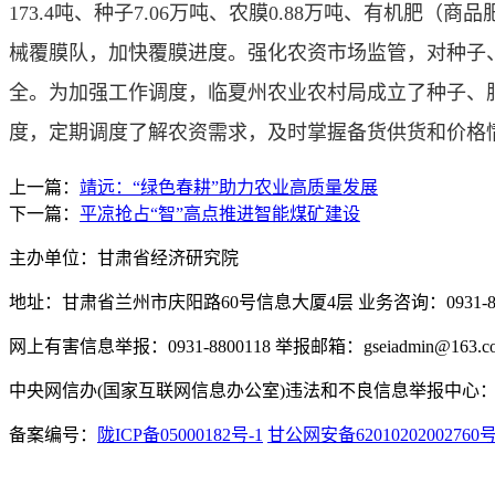
173.4吨、种子7.06万吨、农膜0.88万吨、有机
械覆膜队，加快覆膜进度。强化农资市场监管，对种子
全。为加强工作调度，临夏州农业农村局成立了种子、
度，定期调度了解农资需求，及时掌握备货供货和价格
上一篇：
靖远：“绿色春耕”助力农业高质量发展
下一篇：
平凉抢占“智”高点推进智能煤矿建设
主办单位：甘肃省经济研究院
地址：甘肃省兰州市庆阳路60号信息大厦4层 业务咨询：0931-880
网上有害信息举报：0931-8800118 举报邮箱：gseiadmin@163.c
中央网信办(国家互联网信息办公室)违法和不良信息举报中心：www.
备案编号：
陇ICP备05000182号-1
甘公网安备62010202002760