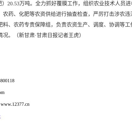
肥（商品肥）20.53万吨。全力抓好覆膜工作，组织农业技术
、农药、化肥等农资供给进行抽查检查，严厉打击涉农违
肥料、农药专责保障组，负责农资生产、调度、协调等工
情况。
（新甘肃·甘肃日报记者王虎）
0118
om
12377.cn
号