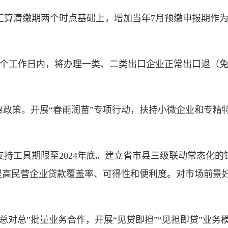
月汇算清缴期两个时点基础上，增加当年7月预缴申报期作
个工作日内，将办理一类、二类出口企业正常出口退（免
政策。开展“春雨润苗”专项行动，扶持小微企业和专精
工具期限至2024年底。建立省市县三级联动常态化的
不断提高民营企业贷款覆盖率、可得性和便利度。对市场前
对总”批量业务合作，开展“见贷即担”“见担即贷”业