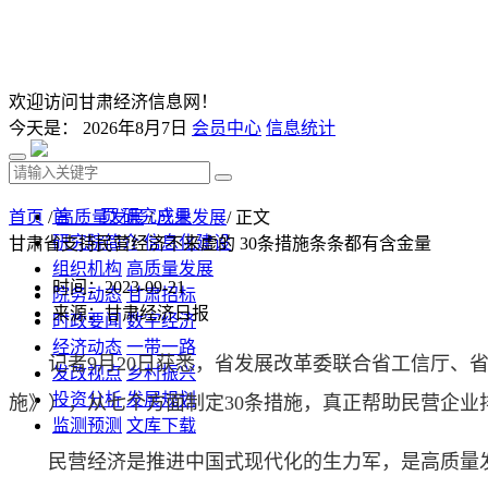
欢迎访问甘肃经济信息网！
今天是：
2026年8月7日
会员中心
信息统计
首 页
研究成果
首页
/
高质量发展
/
产业发展
/ 正文
研究院简介
信息化建设
甘肃省支持民营经济不来虚的 30条措施条条都有含金量
组织机构
高质量发展
时间：2023-09-21
院务动态
甘肃招标
来源：甘肃经济日报
时政要闻
数字经济
经济动态
一带一路
记者9月20日获悉，省发展改革委联合省工信厅、省
发改视点
乡村振兴
投资分析
发展规划
施》），从七个方面制定30条措施，真正帮助民营企业
监测预测
文库下载
民营经济是推进中国式现代化的生力军，是高质量发