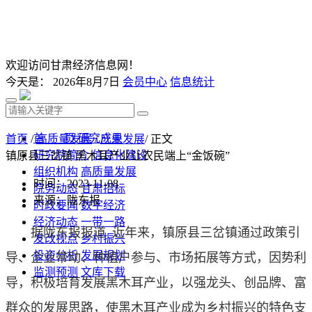
欢迎访问甘肃经济信息网！
今天是：
2026年8月7日
会员中心
信息统计
首 页
研究成果
首页
/
高质量发展
/
产业发展
/ 正文
研究院简介
信息化建设
镇原县三岔镇 黑木耳产业让农民端上“金饭碗”
组织机构
高质量发展
时间：2023-11-08
院务动态
甘肃招标
来源：陇东报
时政要闻
数字经济
经济动态
一带一路
据陇东报报道 近年来，镇原县三岔镇通过政策引
发改视点
乡村振兴
投资分析
发展规划
导、企业带动、种植户参与、市场拓展等方式，因势利
监测预测
文库下载
导，积极培育发展黑木耳产业，以强龙头、创品牌、富
群众的发展思路，使黑木耳产业成为乡村振兴的特色支