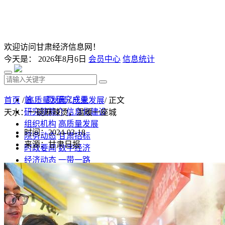
欢迎访问甘肃经济信息网！
今天是：
2026年8月6日
会员中心
信息统计
首 页
研究成果
首页
/
高质量发展
/
产业发展
/ 正文
研究院简介
信息化建设
天水：一碗麻辣烫，温暖一座城
组织机构
高质量发展
时间：2024-03-18
院务动态
甘肃招标
来源：甘肃日报
时政要闻
数字经济
经济动态
一带一路
发改视点
乡村振兴
投资分析
发展规划
监测预测
文库下载