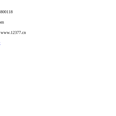
0118
om
12377.cn
号