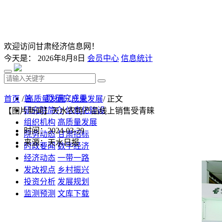
欢迎访问甘肃经济信息网！
今天是：
2026年8月8日
会员中心
信息统计
首 页
研究成果
首页
/
高质量发展
/
产业发展
/ 正文
研究院简介
信息化建设
【图片新闻】天水农特产品线上销售受青睐
组织机构
高质量发展
时间：2024-03-29
院务动态
甘肃招标
来源：天水日报
时政要闻
数字经济
经济动态
一带一路
发改视点
乡村振兴
投资分析
发展规划
监测预测
文库下载