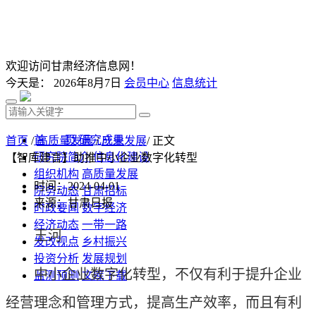
欢迎访问甘肃经济信息网！
今天是：
2026年8月7日
会员中心
信息统计
首 页
研究成果
首页
/
高质量发展
/
产业发展
/ 正文
研究院简介
信息化建设
【智库建言】助推中小企业数字化转型
组织机构
高质量发展
时间：2024-04-01
院务动态
甘肃招标
来源：甘肃日报
时政要闻
数字经济
经济动态
一带一路
王河
发改视点
乡村振兴
投资分析
发展规划
中小企业数字化转型，不仅有利于提升企业
监测预测
文库下载
经营理念和管理方式，提高生产效率，而且有利