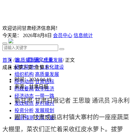
欢迎访问甘肃经济信息网！
今天是：
2026年8月8日
会员中心
信息统计
首 页
研究成果
首页
/
高质量发展
/
产业发展
/ 正文
研究院简介
信息化建设
成县 水萝卜变“金萝卜”
组织机构
高质量发展
时间：2024-04-19
院务动态
甘肃招标
来源：甘肃日报
时政要闻
数字经济
经济动态
一带一路
新甘肃·甘肃日报记者 王思璇 通讯员 冯永利
发改视点
乡村振兴
投资分析
发展规划
眼下，甘肃成县店村镇大寨村的一座座蔬菜
监测预测
文库下载
大棚里，菜农们正忙着采收红皮水萝卜。拔萝