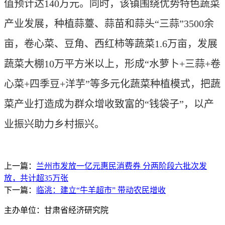
值预计达140万元。同时，该镇围绕优势特色蔬菜
产业发展，种植蒜薹、蒜苗和蒜头“三蒜”3500余
亩，卷心菜、豆角、西红柿等蔬菜1.6万亩，发展
蔬菜大棚10万平方米以上，形成“水萝卜+三蒜+卷
心菜+四季豆+洋芋”等多元化蔬菜种植模式，把蔬
菜产业打造成为群众增收致富的“钱袋子”，以产
业振兴助力乡村振兴。
上一篇：
兰州市发放一亿元惠民消费券 分两阶段六批次发
放，共计超35万张
下一篇：
临洮：建立“牛羊超市” 带动农民增收
主办单位：甘肃省经济研究院