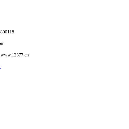
0118
om
12377.cn
号