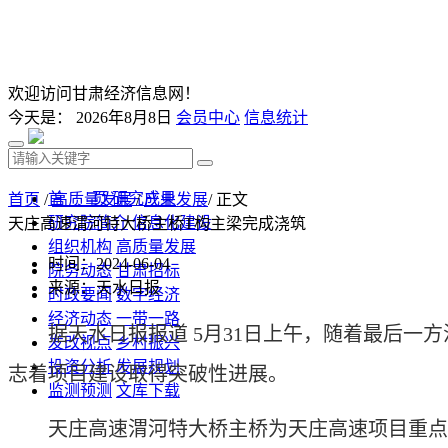
欢迎访问甘肃经济信息网！
今天是：
2026年8月8日
会员中心
信息统计
首 页
研究成果
首页
/
高质量发展
/
产业发展
/ 正文
研究院简介
信息化建设
天庄高速渭河特大桥主桥T构主梁完成浇筑
组织机构
高质量发展
时间：2024-06-04
院务动态
甘肃招标
来源：天水日报
时政要闻
数字经济
经济动态
一带一路
据天水日报报道 5月31日上午，随着最后
发改视点
乡村振兴
投资分析
发展规划
志着项目建设取得突破性进展。
监测预测
文库下载
天庄高速渭河特大桥主桥为天庄高速项目重点控制