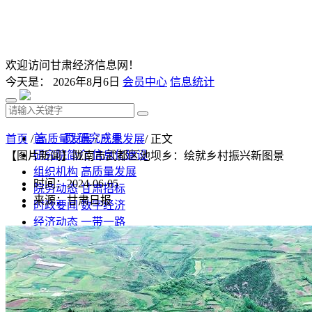
欢迎访问甘肃经济信息网！
今天是：
2026年8月6日
会员中心
信息统计
首 页
研究成果
首页
/
高质量发展
/
产业发展
/ 正文
研究院简介
信息化建设
【图片新闻】陇南市武都区池坝乡：绘就乡村振兴新图景
组织机构
高质量发展
时间：2024-06-05
院务动态
甘肃招标
来源：甘肃日报
时政要闻
数字经济
经济动态
一带一路
发改视点
乡村振兴
投资分析
发展规划
监测预测
文库下载