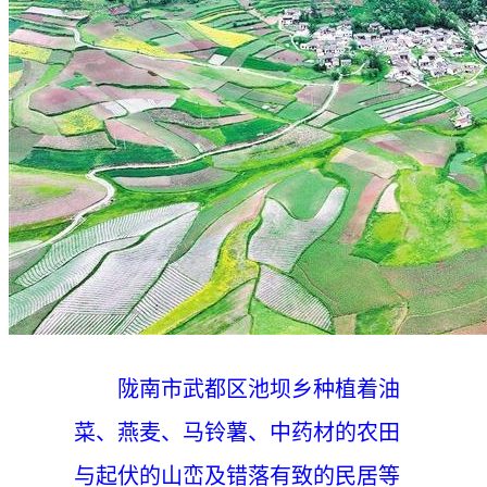
陇南市武都区池坝乡种植着油
菜、燕麦、马铃薯、中药材的农田
与起伏的山峦及错落有致的民居等