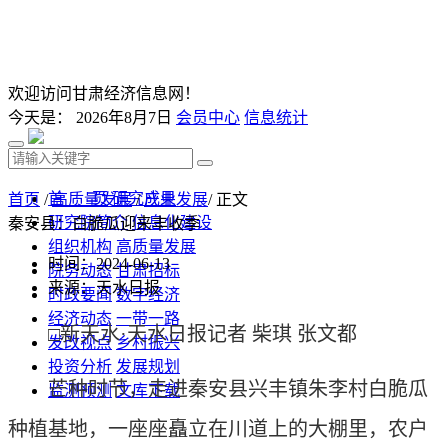
欢迎访问甘肃经济信息网！
今天是：
2026年8月7日
会员中心
信息统计
首 页
研究成果
首页
/
高质量发展
/
产业发展
/ 正文
研究院简介
信息化建设
秦安县：白脆瓜迎来丰收季
组织机构
高质量发展
时间：2024-06-13
院务动态
甘肃招标
来源：天水日报
时政要闻
数字经济
经济动态
一带一路
□新天水·天水日报记者 柴琪 张文都
发改视点
乡村振兴
投资分析
发展规划
芒种时节，走进秦安县兴丰镇朱李村白脆瓜
监测预测
文库下载
种植基地，一座座矗立在川道上的大棚里，农户