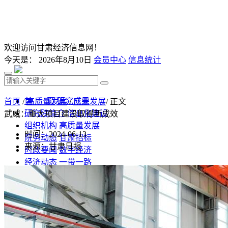
欢迎访问甘肃经济信息网！
今天是：
2026年8月10日
会员中心
信息统计
首 页
研究成果
首页
/
高质量发展
/
产业发展
/ 正文
研究院简介
信息化建设
武威：重大项目建设取得新成效
组织机构
高质量发展
时间：2024-06-13
院务动态
甘肃招标
来源：甘肃日报
时政要闻
数字经济
经济动态
一带一路
发改视点
乡村振兴
投资分析
发展规划
监测预测
文库下载