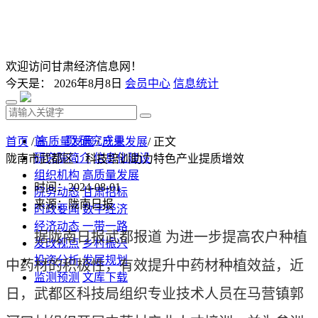
欢迎访问甘肃经济信息网！
今天是：
2026年8月8日
会员中心
信息统计
首 页
研究成果
首页
/
高质量发展
/
产业发展
/ 正文
研究院简介
信息化建设
陇南市武都区：科技培训助力特色产业提质增效
组织机构
高质量发展
时间：2024-08-01
院务动态
甘肃招标
来源：陇南日报
时政要闻
数字经济
经济动态
一带一路
据陇南日报武都报道 为进一步提高农户种植
发改视点
乡村振兴
投资分析
发展规划
中药材的积极性，有效提升中药材种植效益，近
监测预测
文库下载
日，武都区科技局组织专业技术人员在马营镇郭