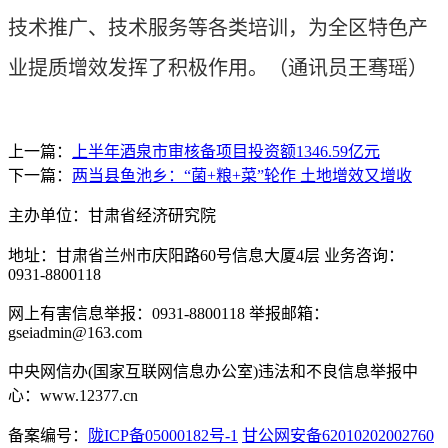
技术推广、技术服务等各类培训，为全区特色产
业提质增效发挥了积极作用。
（通讯员王骞瑶）
上一篇：
上半年酒泉市审核备项目投资额1346.59亿元
下一篇：
两当县鱼池乡：“菌+粮+菜”轮作 土地增效又增收
主办单位：甘肃省经济研究院
地址：甘肃省兰州市庆阳路60号信息大厦4层 业务咨询：
0931-8800118
网上有害信息举报：0931-8800118 举报邮箱：
gseiadmin@163.com
中央网信办(国家互联网信息办公室)违法和不良信息举报中
心：www.12377.cn
备案编号：
陇ICP备05000182号-1
甘公网安备62010202002760