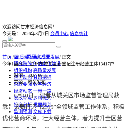
欢迎访问甘肃经济信息网！
今天是：
2026年8月7日
会员中心
信息统计
首 页
研究成果
首页
/
高质量发展
/
产业发展
/ 正文
研究院简介
信息化建设
今年1至8月，兰州市城关区新登记注册经营主体13417户
组织机构
高质量发展
时间：2024-09-13
院务动态
甘肃招标
来源：城关发布
时政要闻
数字经济
经济动态
一带一路
9月10日，记者从城关区市场监督管理局获
发改视点
乡村振兴
投资分析
发展规划
悉，该局打造“12315”全领域监管工作体系，积极
监测预测
文库下载
优化营商环境，壮大经营主体，着力提升全区营