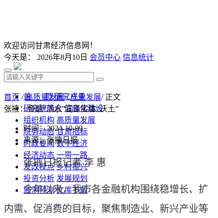
欢迎访问甘肃经济信息网！
今天是：
2026年8月10日
会员中心
信息统计
首 页
研究成果
首页
/
高质量发展
/
产业发展
/ 正文
研究院简介
信息化建设
张掖：金融“活水”润泽实体“沃土”
组织机构
高质量发展
时间：2024-10-09
院务动态
甘肃招标
来源：张掖日报
时政要闻
数字经济
经济动态
一带一路
张掖日报记者 李 惠
发改视点
乡村振兴
投资分析
发展规划
今年以来，我市各金融机构围绕稳增长、扩
监测预测
文库下载
内需、促消费的目标，聚焦制造业、新兴产业等