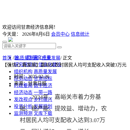
欢迎访问甘肃经济信息网！
今天是：
2026年8月6日
会员中心
信息统计
首 页
研究成果
首页
/
高质量发展
/
产业发展
/ 正文
研究院简介
信息化建设
【强信心 看发展】嘉峪关农村居民人均可支配收入突破3万元
组织机构
高质量发展
时间：2025-02-26
院务动态
甘肃招标
来源：甘肃日报
时政要闻
数字经济
经济动态
一带一路
2024年，嘉峪关市着力夯基
发改视点
乡村振兴
投资分析
发展规划
础、稳产能、提效益、增动力，农
监测预测
文库下载
村居民人均可支配收入达到3.07万