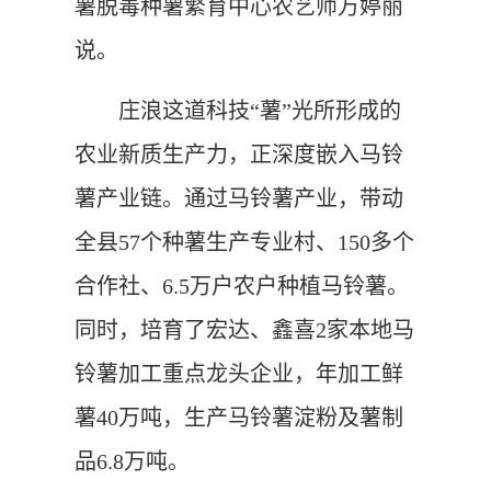
薯脱毒种薯繁育中心农艺师万婷丽
说。
庄浪这道科技“薯”光所形成的
农业新质生产力，正深度嵌入马铃
薯产业链。通过马铃薯产业，带动
全县57个种薯生产专业村、150多个
合作社、6.5万户农户种植马铃薯。
同时，培育了宏达、鑫喜2家本地马
铃薯加工重点龙头企业，年加工鲜
薯40万吨，生产马铃薯淀粉及薯制
品6.8万吨。