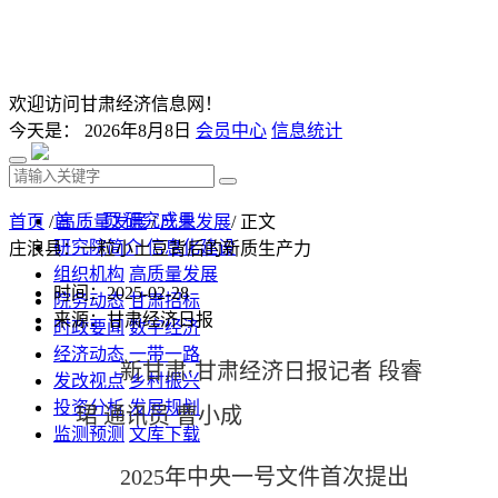
欢迎访问甘肃经济信息网！
今天是：
2026年8月8日
会员中心
信息统计
首 页
研究成果
首页
/
高质量发展
/
产业发展
/ 正文
研究院简介
信息化建设
庄浪县：一粒小土豆背后的新质生产力
组织机构
高质量发展
时间：2025-02-28
院务动态
甘肃招标
来源：甘肃经济日报
时政要闻
数字经济
经济动态
一带一路
新甘肃·甘肃经济日报记者 段睿
发改视点
乡村振兴
投资分析
发展规划
珺 通讯员 曹小成
监测预测
文库下载
2025年中央一号文件首次提出