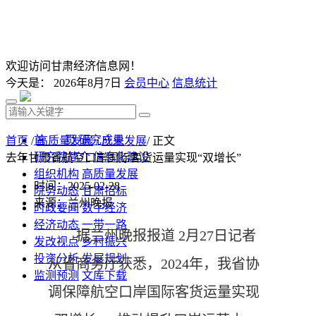
欢迎访问甘肃经济信息网！
今天是：
2026年8月7日
会员中心
信息统计
首 页
研究成果
首页
/
高质量发展
/
产业发展
/ 正文
研究院简介
信息化建设
去年甘肃省航空口岸国际客货运量实现“双增长”
组织机构
高质量发展
时间：2025-02-28
院务动态
甘肃招标
来源：兰州晚报
时政要闻
数字经济
经济动态
一带一路
据兰州晚报报道 2月27日记者
发改视点
乡村振兴
投资分析
发展规划
从省商务厅获悉，2024年，我省协
监测预测
文库下载
调保障航空口岸国际客货运量实现