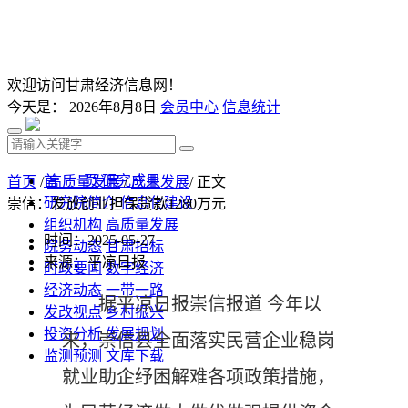
欢迎访问甘肃经济信息网！
今天是：
2026年8月8日
会员中心
信息统计
首 页
研究成果
首页
/
高质量发展
/
产业发展
/ 正文
研究院简介
信息化建设
崇信：发放创业担保贷款1280万元
组织机构
高质量发展
时间：2025-05-27
院务动态
甘肃招标
来源：平凉日报
时政要闻
数字经济
经济动态
一带一路
据平凉日报崇信报道 今年以
发改视点
乡村振兴
投资分析
发展规划
来，崇信县全面落实民营企业稳岗
监测预测
文库下载
就业助企纾困解难各项政策措施，