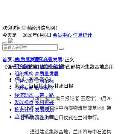
欢迎访问甘肃经济信息网！
今天是：
2026年8月6日
会员中心
信息统计
首 页
研究成果
首页
/
高质量发展
/
产业发展
/ 正文
研究院简介
信息化建设
【强省会 促发展】中国石油中西部物流集散基地启用
组织机构
高质量发展
时间：2025-09-22
院务动态
甘肃招标
来源：每日甘肃网-甘肃日报
时政要闻
数字经济
经济动态
一带一路
（新甘肃·甘肃日报记者 王煜宇）9月20
发改视点
乡村振兴
日上午，中国石油中西部物流集散基地框架
投资分析
发展规划
监测预测
文库下载
合作协议签约暨启用仪式在兰州举行。
通过建设集散基地，兰州将与中石油集