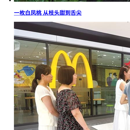
一枚白凤桃 从枝头甜到舌尖