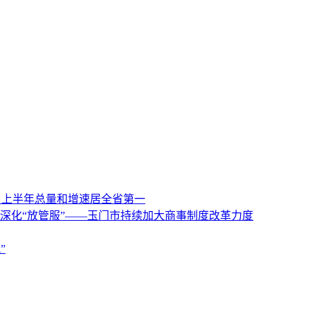
 上半年总量和增速居全省第一
 深化“放管服”——玉门市持续加大商事制度改革力度
”