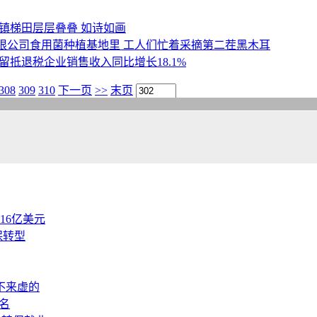
镇梯田层层叠叠 如诗如画
限公司食用菌种植基地里 工人们忙着采摘第二茬黑木耳
抵退税企业销售收入同比增长18.1%
308
309
310
下一页
>>
末页
.16亿美元
保转型
不来虚的
名