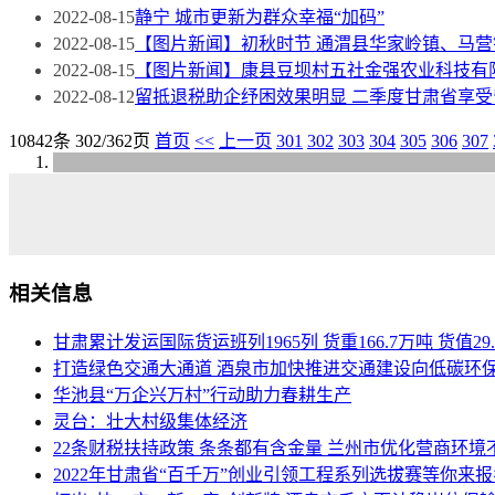
2022-08-15
静宁 城市更新为群众幸福“加码”
2022-08-15
【图片新闻】初秋时节 通渭县华家岭镇、马营
2022-08-15
【图片新闻】康县豆坝村五社金强农业科技有
2022-08-12
留抵退税助企纾困效果明显 二季度甘肃省享受留
10842条 302/362页
首页
<<
上一页
301
302
303
304
305
306
307
相关信息
甘肃累计发运国际货运班列1965列 货重166.7万吨 货值29
打造绿色交通大通道 酒泉市加快推进交通建设向低碳环
华池县“万企兴万村”行动助力春耕生产
灵台：壮大村级集体经济
22条财税扶持政策 条条都有含金量 兰州市优化营商环境
2022年甘肃省“百千万”创业引领工程系列选拔赛等你来报