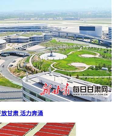
放甘肃 活力奔涌