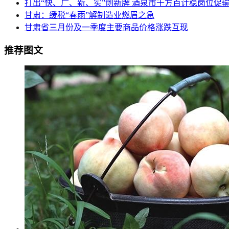
打出“快、广、新、实”创新牌 酒泉市千方百计稳岗位促
甘肃：缓税“春雨”解制造业燃眉之急
甘肃省三月份及一季度主要商品价格涨跌互现
推荐图文