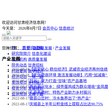
欢迎访问甘肃经济信息网！
今天是：
2026年8月7日
会员中心
信息统计
首 页
研究成果
您的位置：
首页
/
高质量发展
/
产业发展
研究院简介
信息化建设
产业发展
组织机构
高质量发展
院务动态
甘肃招标
2022-08-18
【坚定信心 稳住经济】武威农业经济再创佳绩
时政要闻
数字经济
2022-08-18
【优化营商环境 激活发展动能】巧用“加减乘”
经济动态
一带一路
2022-08-17
甘谷：聚力打造“甘味”农产品基地
发改视点
乡村振兴
2022-08-17
两当县兴化乡：绿壳蛋鸡成为群众增收“金凤凰
投资分析
发展规划
2022-08-17
礼县朱磨村：特色产业助力乡村振兴
监测预测
文库下载
2022-08-17
徽县山岔村：冷水鱼养出了“热产业”
2022-08-17
庆城县上半年公积金线上提取占比达90.75%