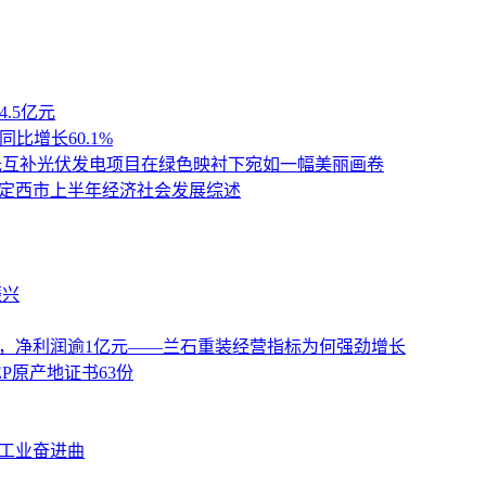
4.5亿元
比增长60.1%
光互补光伏发电项目在绿色映衬下宛如一幅美丽画卷
—定西市上半年经济社会发展综述
振兴
元，净利润逾1亿元——兰石重装经营指标为何强劲增长
P原产地证书63份
强工业奋进曲