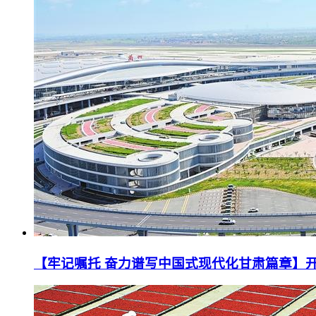
【牢记嘱托 奋力谱写中国式现代化甘肃篇章】开