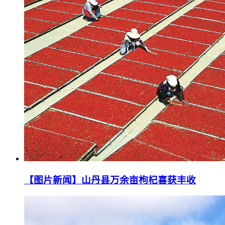
【图片新闻】山丹县万余亩枸杞喜获丰收