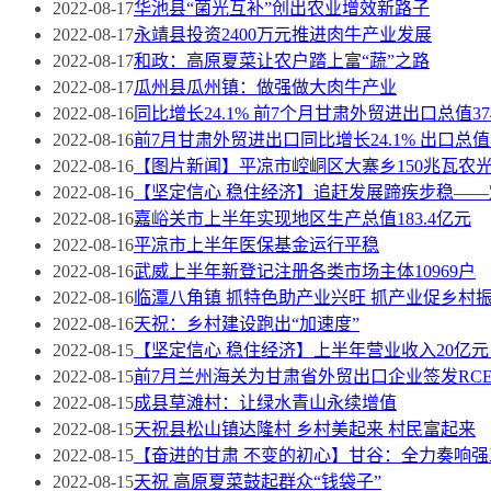
2022-08-17
华池县“菌光互补”创出农业增效新路子
2022-08-17
永靖县投资2400万元推进肉牛产业发展
2022-08-17
和政：高原夏菜让农户踏上富“蔬”之路
2022-08-17
瓜州县瓜州镇：做强做大肉牛产业
2022-08-16
同比增长24.1% 前7个月甘肃外贸进出口总值37
2022-08-16
前7月甘肃外贸进出口同比增长24.1% 出口总值同
2022-08-16
【图片新闻】平凉市崆峒区大寨乡150兆瓦农
2022-08-16
【坚定信心 稳住经济】追赶发展蹄疾步稳—
2022-08-16
嘉峪关市上半年实现地区生产总值183.4亿元
2022-08-16
平凉市上半年医保基金运行平稳
2022-08-16
武威上半年新登记注册各类市场主体10969户
2022-08-16
临潭八角镇 抓特色助产业兴旺 抓产业促乡村
2022-08-16
天祝：乡村建设跑出“加速度”
2022-08-15
【坚定信心 稳住经济】上半年营业收入20亿
2022-08-15
前7月兰州海关为甘肃省外贸出口企业签发RCE
2022-08-15
成县草滩村：让绿水青山永续增值
2022-08-15
天祝县松山镇达隆村 乡村美起来 村民富起来
2022-08-15
【奋进的甘肃 不变的初心】甘谷：全力奏响
2022-08-15
天祝 高原夏菜鼓起群众“钱袋子”